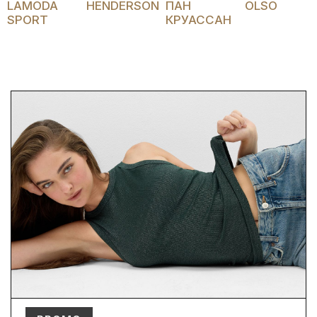
LAMODA
HENDERSON
ПАН
OLSO
SPORT
КРУАССАН