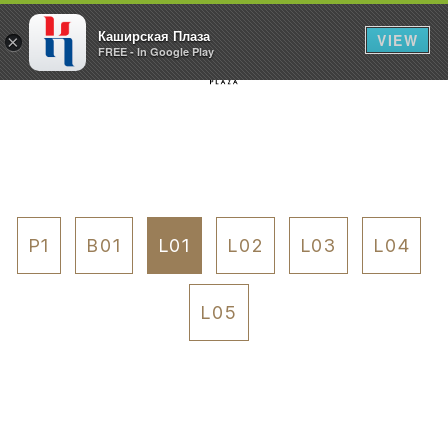
Каширская Плаза
VIEW
×
FREE - In Google Play
P1
B01
L01
L02
L03
L04
L05